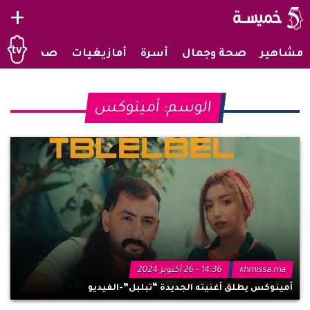
+
مشاهير
صحة وجمال
أسرة
أمازيغيات
صحراويات
الوسم:
أمينوكس
khmissa.ma
14:36 - 26 أكتوبر 2024
أمينوكس يطلق أغنيته الجديدة “تبلبل”-الفيديو