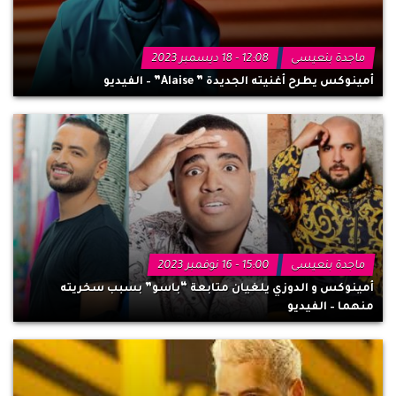
ماجدة بنعيسى
12:08 - 18 ديسمبر 2023
أمينوكس يطرح أغنيته الجديدة ” Alaise” – الفيديو
ماجدة بنعيسى
15:00 - 16 نوفمبر 2023
أمينوكس و الدوزي يلغيان متابعة “باسو” بسبب سخريته
منهما – الفيديو