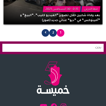
مها الدرعي
0:15 - 30 أغسطس 2021
بعد وفاة شابين خلال تصوير “الفيديو كليب”..”البيغ” و
“أمينوكس” في “ديو” غنائي جديد (صور)
2
1