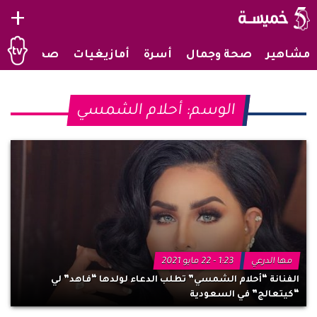
+
مشاهير
صحة وجمال
أسرة
أمازيغيات
صحراويات
الوسم:
أحلام الشمسي
مها الدرعي
1:23 - 22 مايو 2021
الفنانة “أحلام الشمسي” تطلب الدعاء لولدها “فاهد” لي
“كيتعالج” في السعودية