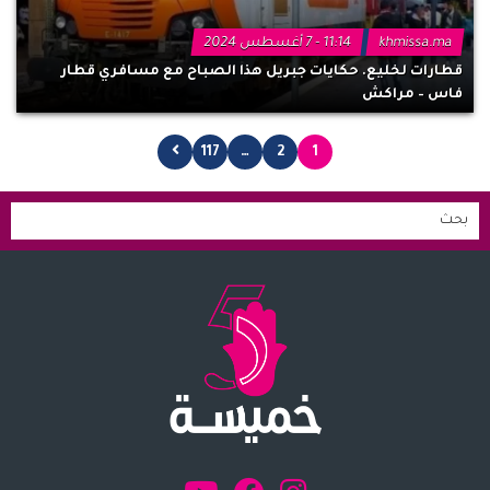
khmissa.ma
11:14 - 7 أغسطس 2024
قطارات لخليع. حكايات جبريل هذا الصباح مع مسافري قطار
فاس – مراكش
117
…
2
1