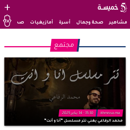
+
مشاهير
صحة وجمال
أسرة
أمازيغيات
صحراويات
مجتمع
khmissa.ma
15:10 - 14 يناير 2025
محمد الرفاعي يغني تتر مسلسل “أنا و أنت”