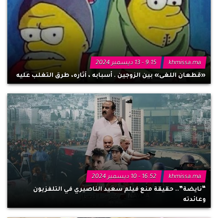
khmissa.ma
9:15 - 13 ديسمبر 2024
«قطعان اللغى» بين الزوجين . أسبابه ، آثاره، طرق التغلب عليه
khmissa.ma
16:52 - 10 ديسمبر 2024
“نايضة”.. حقيقة منع فيلم سعيد الناصيري في التلفزيون
وعائدته